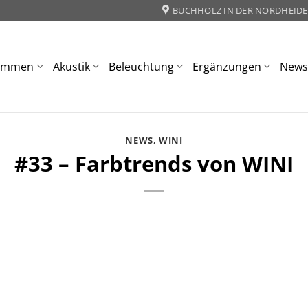
BUCHHOLZ IN DER NORDHEIDE
ommen
Akustik
Beleuchtung
Ergänzungen
New
NEWS
,
WINI
#33 – Farbtrends von WINI