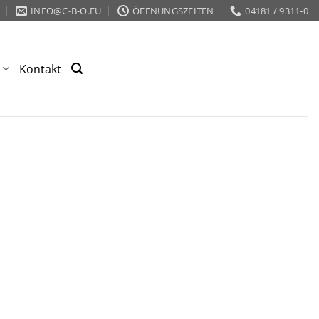
INFO@C-B-O.EU
ÖFFNUNGSZEITEN
04181 / 9311-0
s
Kontakt