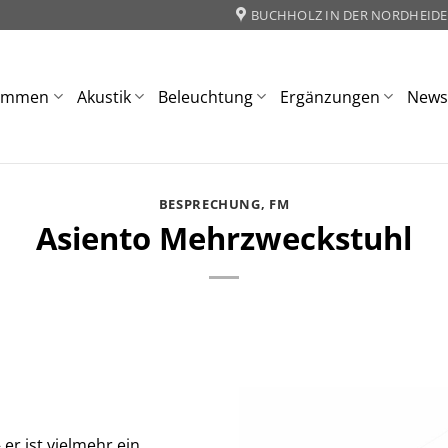
BUCHHOLZ IN DER NORDHEIDE
ommen
Akustik
Beleuchtung
Ergänzungen
New
BESPRECHUNG
,
FM
Asiento Mehrzweckstuhl
 er ist vielmehr ein