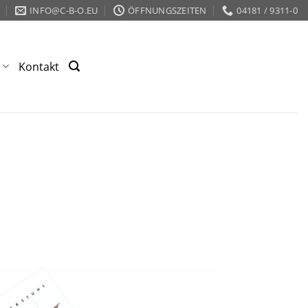
INFO@C-B-O.EU
ÖFFNUNGSZEITEN
04181 / 9311-0
s
Kontakt