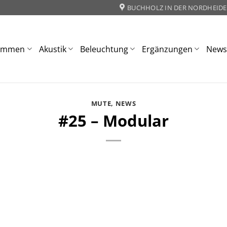
BUCHHOLZ IN DER NORDHEIDE
ommen
Akustik
Beleuchtung
Ergänzungen
New
MUTE
,
NEWS
#25 – Modular