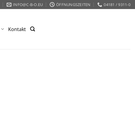
INFO@C-B-O.EU
ÖFFNUNGSZEITEN
04181 / 9311-0
s
Kontakt