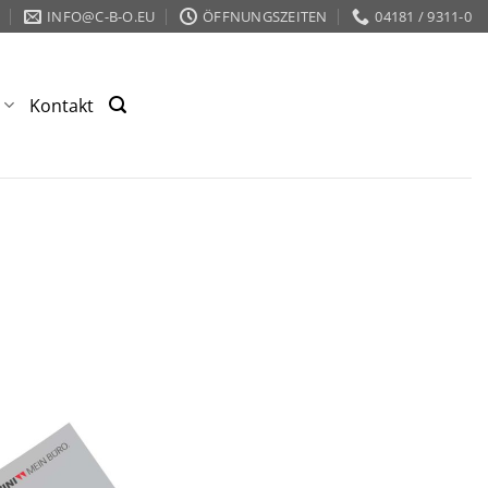
INFO@C-B-O.EU
ÖFFNUNGSZEITEN
04181 / 9311-0
s
Kontakt