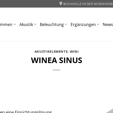
BUCHHOLZ IN DER NORDHEIDE
ommen
Akustik
Beleuchtung
Ergänzungen
New
AKUSTIKELEMENTE
,
WINI
WINEA SINUS
en eine Einrichtungslösung,