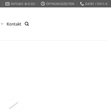
INFO@C-B-O.EU
ÖFFNUNGSZEITEN
04181 / 9311-0
s
Kontakt