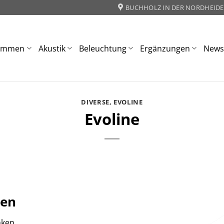
BUCHHOLZ IN DER NORDHEIDE
ommen
Akustik
Beleuchtung
Ergänzungen
New
DIVERSE
,
EVOLINE
Evoline
gen
nken.