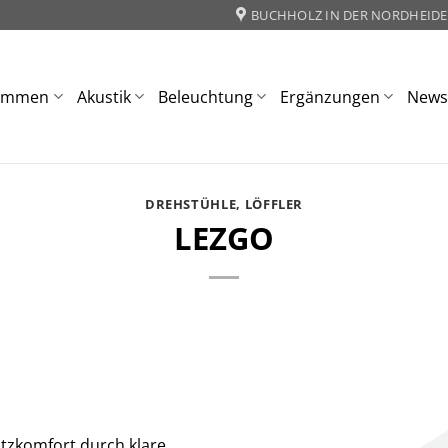
BUCHHOLZ IN DER NORDHEIDE
ommen
Akustik
Beleuchtung
Ergänzungen
New
DREHSTÜHLE
,
LÖFFLER
LEZGO
tzkomfort durch klare