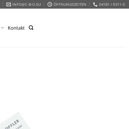
INFO@C-B-O.EU
ÖFFNUNGSZEITEN
04181 / 9311-0
s
Kontakt